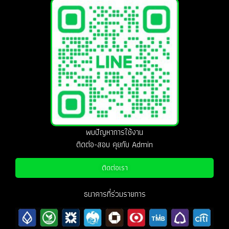
พบปัญหาการใช้งาน
ติดต่อ-สอบ คุยกับ Admin
ติดต่อเรา
ธนาคารที่ร่วมรายการ