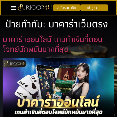
สมัครสมาชิก
เข้าสู่ระบบ
ป้ายกำกับ:
บาคาร่าเว็บตรง
บาคาร่าออนไลน์ เกมทำเงินที่ตอบ
โจทย์นักพนันมากที่สุด