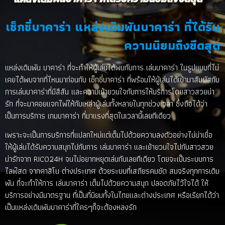
เช็กชี่บาคาร่า แหล่งเดิมพันบาคาร่า ที่ได้รับ
ความนิยมถึงขีดสุด
แหล่งเดิมพัน บาคาร่า ที่จะทำให้ผู้เล่นได้พบกับการ เล่นบาคาร่า ในรูปแบบที่ไม่
เคยได้พบจากที่ไหนมาก่อนกับ เช็กชี่บาคาร่า ที่พร้อมให้ผู้เล่นได้เข้ามาสัมผัสกับ
การเล่นบาคาร่าที่มีสีสัน และความเย้ายวนใจกับการให้บริการโดยสาวสวยน่า
รัก ที่จะมาคอยแจกไพ่ให้กับเหล่าผู้เล่นทั้งหลายในทุกช่วงเวลา ซึ่งถือได้ว่า
เป็นการบริการ เกมบาคาร่า ที่มาแรงที่สุดในเวลานี้เลยทีเดียว
เพราะจะเป็นการบริการที่แปลกใหม่แต่เต็มไปด้วยความลงตัวอย่างไม่น่าเชื่อ
ให้ผู้เล่นได้รับความสนุกไปกับการ เล่นบาคาร่า และเย้ายวนใจไปกับสาวสวย
น่ารักจาก RICO24H จนไม่อยากหยุดเล่นกันเลยทีเดียว โดยจะเป็นระบบการ
ไลฟ์สด จากคาสิโน ต่างประเทศ ด้วยระบบที่เสถียรคมชัด สมจริงทุกการเดิม
พัน ที่จะทำให้การ เล่นบาคาร่า เต็มไปด้วยความสนุก ปลอดภัยไว้ใจได้ ให้
บริการอย่างมีมาตรฐาน ที่เป็นที่นิยมทั้งในไทยและต่างประเทศ หรือเรียกได้ว่า
เป็นแหล่งเดิมพันบาคาร่าที่ใครๆก็จะต้องหลงรัก